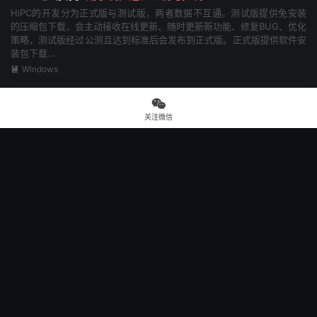
HiPC的开发分为正式版与测试版，两者数据不互通。测试版提供免安装
的压缩包下载，会主动接收在线更新、随时更新新功能、修复BUG、优化
策略，测试版经过公测且达到标准后会发布到正式版。正式版提供软件安
装包下载...
Windows

PE-杏雨梨云优盘启动维护系统
PE优盘系统

杏雨梨云启动维护系统2023癸卯版V2 2022年12月16日 预览： 说明
关注微信
（摘录，不随版本更新）： 集成： 内核： Windows 11 PE x64
22621； Windows 10 PE x64 19045； Windows 10 PE x86 18363。
组件： 安装制作程序 v...
操作系统

TB Member 会员交易插件，WordPress建站好帮手
付费阅读/评论阅读/登录阅读、付费下载/评论下载/登录下载、登录（邮
箱/手机/QQ/微信/支付宝/微博）、支付（微信支付/支付宝）、积分、签
到、收藏、点赞、身份认证等超多功能...
2026-08-08
linux常用命令
linux常用命令
ls 命令 ls命令 就是list的缩写，用来显示目标列表，在Linux中是使用率