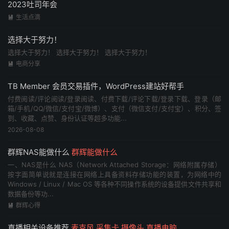
2023吐司年会
生活点滴

选择大于努力！
选择大于努力！ 选择大于努力！ 选择大于努力！
电商分享

TB Member 会员交易插件，WordPress建站好帮手
付费阅读/评论阅读/登录阅读、付费下载/评论下载/登录下载、登录（邮
箱/手机/QQ/微信/支付宝/微博）、支付（微信支付/支付宝）、积分、签
到、收藏、点赞、身份认证等超多功能...
2026-08-08
群辉NAS能做什么
群辉能做什么
一、NAS是什么 NAS（Network Attached Storage：网络附属存储）
按字面简单说就是连接在网络上具备资料存储功能的装置，为网络中的
Windows / Linux / Mac OS 等各种不同操作系统的设备提供文件共享和
数据备份等功...
群辉心得

直播相关设备推荐
麦克风 采集卡 摄像头 直播电脑