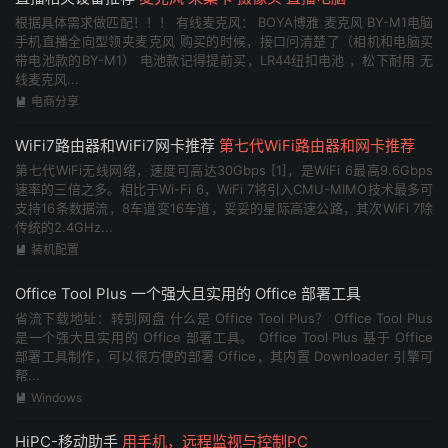
根据具体需求做匹配！！！ 有线麦克风： BOYA博雅 麦克风 BY-M1电脑
手机直播全向型领夹麦克风 购买的时候，接口问清楚了（相机和电脑买
带电池款的BY-M1） 电池款记得提前买，LR44纽扣电池 ，松下耐用 无
线麦克风...
电商分享

WiFi7路由器和WiFi7网卡推荐
第七代WiFi路由器和网卡推荐
第七代WiFi无线网络，速度可高达30Gbps [1]，是WiFi 6最高9.6Gbps
速率的三倍之多。相比于Wi-Fi 6，WiFi 7将引入CMU-MIMO技术最多可
支持16条数据流，8车道变16车道，妥妥的星际高速公路，其次WiFi 7除
传统的2.4GHz...
装机配置

Office Tool Plus 一个强大且实用的 Office 部署工具
省流下载地址：转到网盘 什么是 Office Tool Plus？ Office Tool Plus
是一个强大且实用的 Office 部署工具。 Office Tool Plus 基于 Office
部署工具制作，可以很方便的部署 Office，其内置 Downloader 引擎可
帮...
Windows

HiPC-移动助手
用手机，远程监视与控制PC