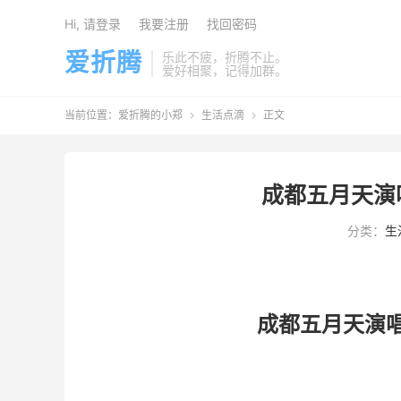
Hi, 请登录
我要注册
找回密码
爱折腾
乐此不疲，折腾不止。
爱好相聚，记得加群。
当前位置：
爱折腾的小郑
生活点滴
正文


成都五月天演
分类：
生
成都五月天演唱