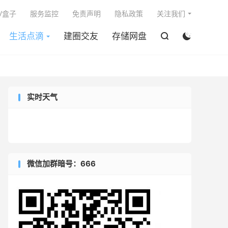

V盒子
服务监控
免责声明
隐私政策
关注我们
生活点滴
建圈交友
存储网盘


实时天气
微信加群暗号：666