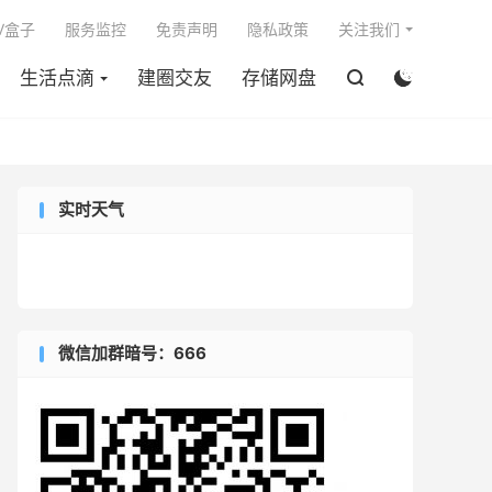

V盒子
服务监控
免责声明
隐私政策
关注我们
生活点滴
建圈交友
存储网盘


实时天气
微信加群暗号：666