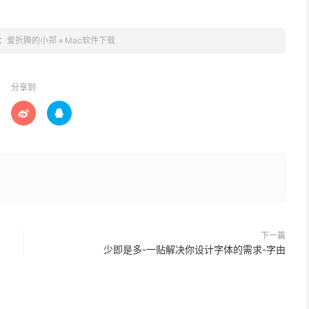
：
爱折腾的小郑
»
Mac软件下载
分享到


下一篇
少即是多-一贴解决你设计字体的需求-字由