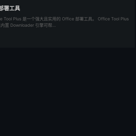
e 部署工具
Tool Plus 是一个强大且实用的 Office 部署工具。 Office Tool Plus
 Downloader 引擎可帮...
测试版提供免安装的压缩包下载，会主动接收在线更新、随时更新新功
发布到正式版。正式版提供软件安装包下载...
建站好帮手
载、登录（邮箱/手机/QQ/微信/支付宝/微博）、支付（微信支付/支
.