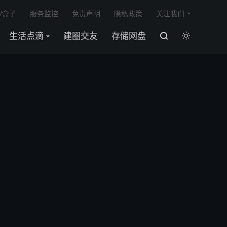

V盒子
服务监控
免责声明
隐私政策
关注我们
生活点滴
建圈交友
存储网盘

