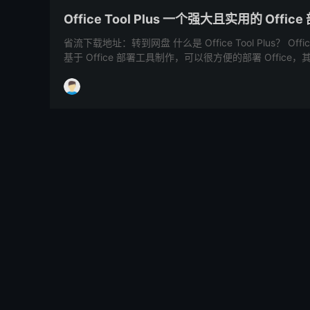
Office Tool Plus 一个强大且实用的 Offic
省流下载地址：转到网盘 什么是 Office Tool Plus？ Office 
基于 Office 部署工具制作，可以很方便的部署 Office，其内置
HiPC-移动助手
用手机，远程监视与控制PC
HiPC的开发分为正式版与测试版，两者数据不互通。
能、修复BUG、优化策略，测试版经过公测且达到标准后会
TB Member 会员交易插件，WordPress
付费阅读/评论阅读/登录阅读、付费下载/评论下载/登录下
付宝）、积分、签到、收藏、点赞、身份认证等超多功能..