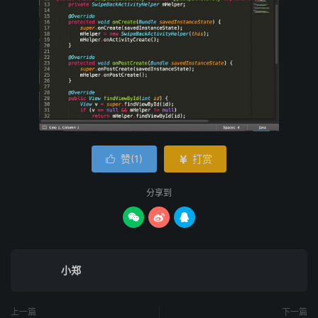
赞(
1
)
打赏


分享到



小郑
上一篇
下一篇