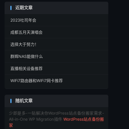
近期文章
2023吐司年会
成都五月天演唱会
选择大于努力！
群辉NAS能做什么
直播相关设备推荐
WiFi7路由器和WiFi7网卡推荐
随机文章
少即是多-一贴解决你WordPress站点备份搬家需求-
All-in-One WP Migration插件
WordPress站点备份搬
家