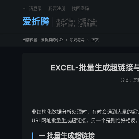
Hi, 请登录
我要注册
找回密码
爱折腾
乐此不疲，折腾不止。
爱好相聚，记得加群。
当前位置：
爱折腾的小郑
职场老鸟
正文


EXCEL-批量生成超链
分类：
职
非结构化数据分析处理时，有时会遇到大量的超
URL网址批量生成超链接，另一个是则恰好相反
一 批量生成超链接