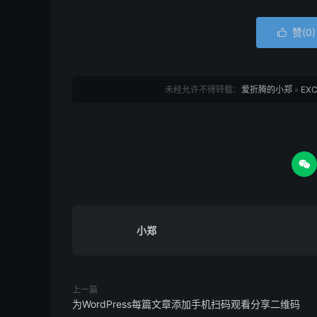
赞(
0
)

未经允许不得转载：
爱折腾的小郑
»
EX

小郑
上一篇
为WordPress每篇文章添加手机扫码观看分享二维码