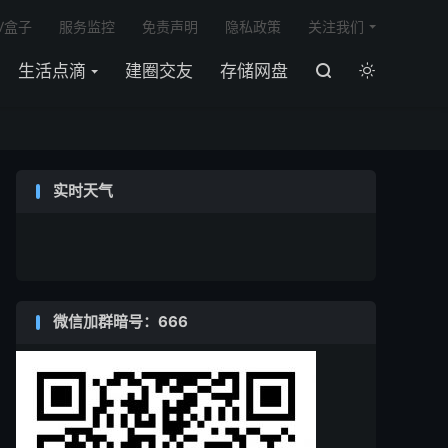

V盒子
服务监控
免责声明
隐私政策
关注我们
生活点滴
建圈交友
存储网盘


实时天气
微信加群暗号：666