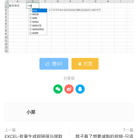
赞(
0
)
打赏


分享到



小郑
上一篇
下一篇
EXCEL-批量生成超链接与提取
胖子看了想要减脂的视频-只适