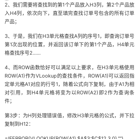
2、我们需要将查找到的第1个产品放入H3列，第2个产品放
入H4列，依次向下，直至填完查找订单号包含的所有订单
产品；
3、于是，我们在H3单元格查找A列的序号1，即查询订单号
第1次出现的位置，并返回该订单下的第1个产品，H4单元
格查找序号2……
4、而ROW函数恰好可以满足以上要求，在H3单元格使用
ROW(A1)作为VLookup的查找条件，ROW(A1)可以返回指
定单元格A1对应的行号1，随着公式向下复制，由于A1为相
对引用，到H4单元格将变为以ROW(A2)即2作为查询条
件；
第3步：
为H列处理错误值，修改H3单元格的公式，并下拉
复制到H12：
=IFERROR(VLOOKUP(ROW(A1),$A$3:$C$12,3,0),"")