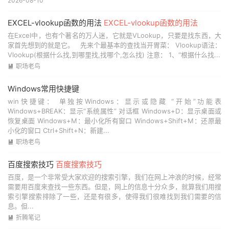
2026-08-10
EXCEL-vlookup函数的用法
EXCEL-vlookup函数的用法
在Excel中，也有个著名的万人迷，它就是VLookup，只要是找东西，大
家首先想到的就是它。 先来个最基本的查找当开胃菜： Vlookup语法：
Vlookup(根据什么找,到哪里找,找哪个,怎么找) 注意： 1、“根据什么找...
职场老鸟

Windows常用快捷键
win快捷键： 单独按Windows：显示或隐藏 “开始”功能表
Windows+BREAK：显示“系统属性” 对话框 Windows+D：显示桌面或
恢复桌面 Windows+M：最小化所有窗口 Windows+Shift+M：还原最
小化的窗口 Ctrl+Shift+N：新建...
职场老鸟

百度搜索技巧
百度搜索技巧
百度，是一个非常受大家欢迎的搜索引擎，我们在网上冲浪的时候，经常
需要用百度来查找一些东西。但是，网上的信息十分众多，就算我们用搜
索引擎搜索排除了一些，还是有很多，使得我们很难找到我们需要的信
息。但...
折腾笔记
