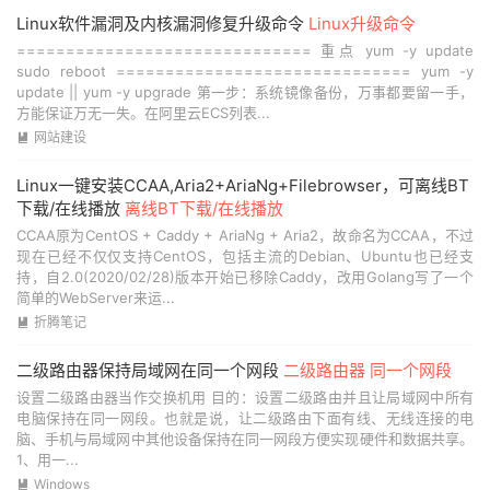
Linux软件漏洞及内核漏洞修复升级命令
Linux升级命令
============================== 重点 yum -y update
sudo reboot ============================== yum -y
update || yum -y upgrade 第一步：系统镜像备份，万事都要留一手，
方能保证万无一失。在阿里云ECS列表...
网站建设

Linux一键安装CCAA,Aria2+AriaNg+Filebrowser，可离线BT
下载/在线播放
离线BT下载/在线播放
CCAA原为CentOS + Caddy + AriaNg + Aria2，故命名为CCAA，不过
现在已经不仅仅支持CentOS，包括主流的Debian、Ubuntu也已经支
持，自2.0(2020/02/28)版本开始已移除Caddy，改用Golang写了一个
简单的WebServer来运...
折腾笔记

二级路由器保持局域网在同一个网段
二级路由器 同一个网段
设置二级路由器当作交换机用 目的：设置二级路由并且让局域网中所有
电脑保持在同一网段。也就是说，让二级路由下面有线、无线连接的电
脑、手机与局域网中其他设备保持在同一网段方便实现硬件和数据共享。
1、用一...
Windows
