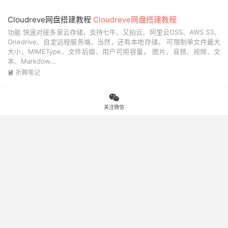
Cloudreve网盘搭建教程
Cloudreve网盘搭建教程
功能 快速对接多家云存储，支持七牛、又拍云、阿里云OSS、AWS S3、
Onedrive、自定远程服务端，当然，还有本地存储。 可限制单文件最大
大小、MIMEType、文件后缀、用户可用容量。 图片、音频、视频、文
本、Markdow...
折腾笔记

群晖 NAS Docker 进阶教程 - 部署全能下载工具 Aria2 Pro
下

载工具 Aria2 Pro
关注微信
原贴 https://p3terx.com/archives/synology-nas-docker-advanced-
tutorial-deploy-aria2-pro.html 前言 年初时博主为了学习 Docker 镜像
的制作启动了 Aria2 Pro 项目，最初只是随便尝试一下，也没想到会这样
受欢...
折腾笔记

TB Member 会员交易插件，WordPress建站好帮手
付费阅读/评论阅读/登录阅读、付费下载/评论下载/登录下载、登录（邮
箱/手机/QQ/微信/支付宝/微博）、支付（微信支付/支付宝）、积分、签
到、收藏、点赞、身份认证等超多功能...
2026-08-10