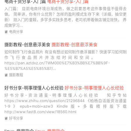
电商干货分享-入门篇
电商干货分享-入门篇
入门篇： 目前电商环境日渐成熟，做之前要思考这件事情值不值得去
做。 简单讲，你有什么优势？怎样的盈利模式生存下来（详细，抽空更
新） 刚入门的童鞋，多学多实践多思考，老司机带着做店铺见效快。 养
成做学习...
电商分享

摄影教程-创意悬浮美食
摄影教程-创意悬浮美食
如何制作飞行食品照片 有没有想过如何制作悬浮摄影？快速学习如何制
作飞行食品照片并冻结时间和空间。
https://pan.aztdxz.cn/TWM000%E7%B3%BB%E7%BB%9F-
%E5%B7%A5%E5%85%B7/...
摄影教程

好书分享-明事理懂人心长经验
好书分享-明事理懂人心长经验
好书分享-资治通鉴-明事理懂人心长经验 知乎专帖
https://www.zhihu.com/question/21296844 《柏杨白话版资治通鉴
1-9》epub+mobi+azw3 Kindle版+多看精排版下载
http://www.fast8.com/view/18560.html
好书分享
