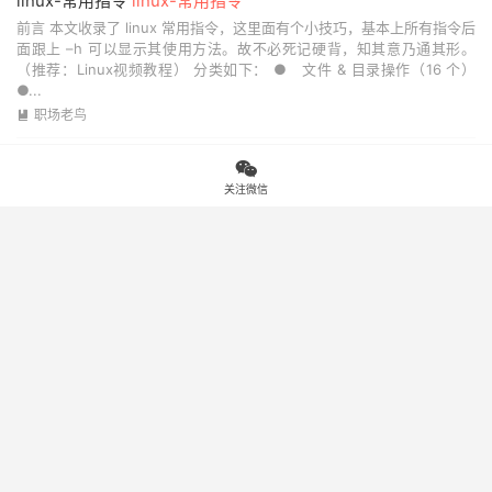
linux-常用指令
linux-常用指令
前言 本文收录了 linux 常用指令，这里面有个小技巧，基本上所有指令后
面跟上 –h 可以显示其使用方法。故不必死记硬背，知其意乃通其形。
（推荐：Linux视频教程） 分类如下： ● 文件 & 目录操作（16 个）
●...
职场老鸟

分享一款强大编辑器：Sublime Text 3（已安装好常用插件）

编辑器：Sublime Text 3
关注微信
Sublime Text 3中文破解版 是一个轻量，简洁，高效，跨平台的编辑
器，方便的配色以及兼容vim快捷键等各种优点博得了很多前端开发人员
的喜爱!Sublime Text 2这款程序员必备代码编辑器，几乎每位程序员提
到Sublime ...
Windows

TB Member 会员交易插件，WordPress建站好帮手
付费阅读/评论阅读/登录阅读、付费下载/评论下载/登录下载、登录（邮
箱/手机/QQ/微信/支付宝/微博）、支付（微信支付/支付宝）、积分、签
到、收藏、点赞、身份认证等超多功能...
2026-08-06
密码保护：胖子看了想要减脂的视频-只适合胆子大的看
刺激减